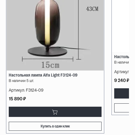
Настольная
В наличии 33
Артикул:
58
Настольная лампа Alfa Light F3124-09
9 240 ₽
В наличии 5 шт.
Артикул:
F3124-09
15 890 ₽
Купить в один клик