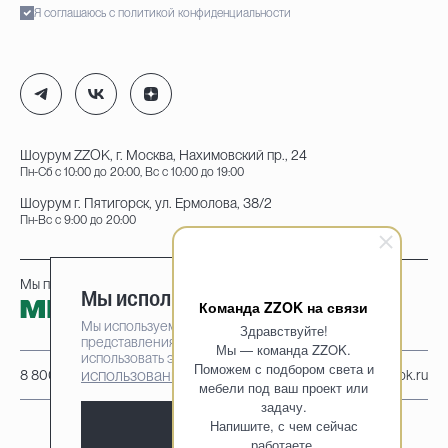
Я соглашаюсь с политикой конфиденциальности
Шоурум ZZOK, г. Москва, Нахимовский пр., 24
Пн-Сб с 10:00 до 20:00, Вс с 10:00 до 19:00
Шоурум г. Пятигорск, ул. Ермолова, 38/2
Пн-Вс с 9:00 до 20:00
Мы принимаем к оплате:
Мы используем cookie-файлы
Команда ZZOK на связи
Мы используем cookie-файлы для наилучшего
Здравствуйте!
представления нашего сайта. Продолжая
Мы — команда ZZOK.
использовать этот сайт, вы соглашаетесь на
Поможем с подбором света и
использование cookie-файлов
8 800 222-95-25
info@zzok.ru
мебели под ваш проект или
задачу.
Напишите, с чем сейчас
Принять
работаете.