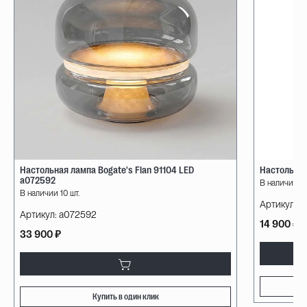
Настольная лампа Bogate's Flan 91104 LED
Настольная
a072592
В наличии 10
В наличии 10 шт.
Артикул:
08
Артикул:
a072592
14 900 ₽
33 900 ₽
Купить в один клик