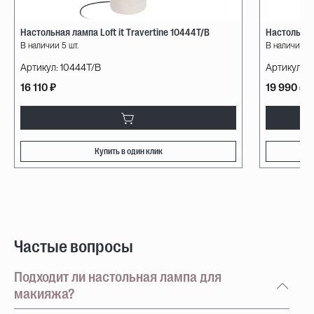
Настольная лампа Loft it Travertine 10444T/B
Настольная
В наличии 5 шт.
В наличии 16
Артикул:
10444T/B
Артикул:
A
16 110 ₽
19 990 ₽
Купить в один клик
Частые вопросы
Подходит ли настольная лампа для
макияжа?