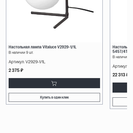
Настольная лампа Vitaluce V2929-1/1L
Настольная
5457/4TL
В наличии 9 шт.
В наличии 5 
Артикул:
V2929-1/1L
Артикул:
5
2 375 ₽
22 313 ₽
Купить в один клик