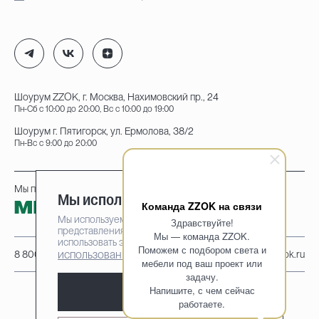
Шоурум ZZOK, г. Москва, Нахимовский пр., 24
Пн-Сб с 10:00 до 20:00, Вс с 10:00 до 19:00
Шоурум г. Пятигорск, ул. Ермолова, 38/2
Пн-Вс с 9:00 до 20:00
Мы принимаем к оплате:
Мы используем cookie-файлы
Команда ZZOK на связи
Мы используем cookie-файлы для наилучшего
Здравствуйте!
представления нашего сайта. Продолжая
Мы — команда ZZOK.
использовать этот сайт, вы соглашаетесь на
Поможем с подбором света и
использование cookie-файлов
8 800 222-95-25
info@zzok.ru
мебели под ваш проект или
задачу.
Напишите, с чем сейчас
Принять
работаете.