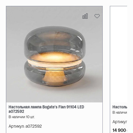
Настольная лампа Bogate's Flan 91104 LED
Настольная
a072592
В наличии 10
В наличии 10 шт.
Артикул:
08
Артикул:
a072592
14 900 ₽