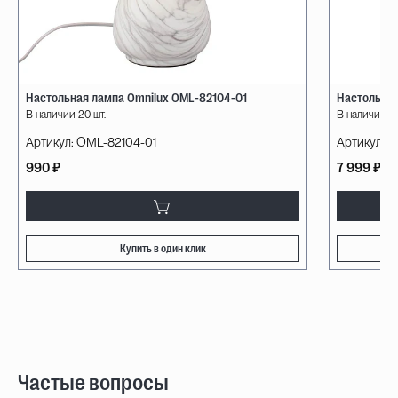
Настольная лампа Omnilux OML-82104-01
Настольная
В наличии 20 шт.
В наличии 4 
Артикул:
OML-82104-01
Артикул:
7
990 ₽
7 999 ₽
Купить в один клик
Частые вопросы