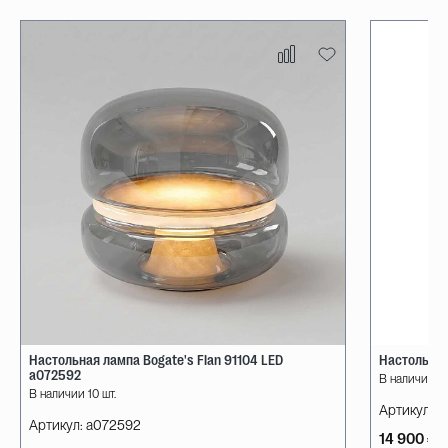
Настольная лампа Bogate's Flan 91104 LED
Настольная
a072592
В наличии 10
В наличии 10 шт.
Артикул:
08
Артикул:
a072592
14 900 ₽