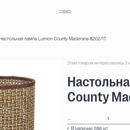
Настольная лампа Lumion County Maderana 8202/1T
Этим товаром интересовались 3 
Настольна
County Ma
В наличии 288 шт.