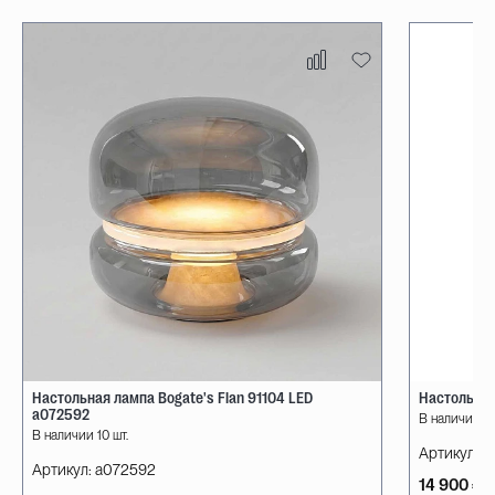
Настольная лампа Bogate's Flan 91104 LED
Настольная
a072592
В наличии 10
В наличии 10 шт.
Артикул:
08
Артикул:
a072592
14 900 ₽