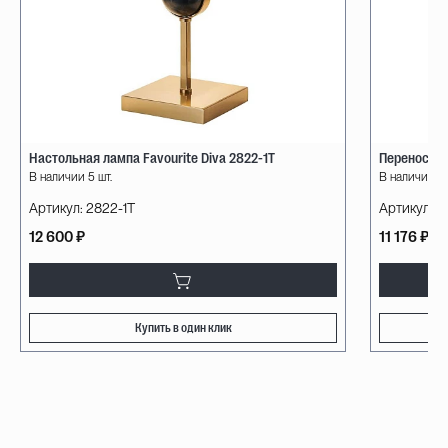
Настольная лампа Favourite Diva 2822-1T
Переносной
В наличии 5 шт.
В наличии 3 
Артикул:
2822-1T
Артикул:
7
12 600 ₽
11 176 ₽
Купить в один клик