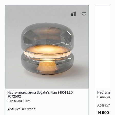
Настольная лампа Bogate's Flan 91104 LED
Настольная
a072592
В наличии 10
В наличии 10 шт.
Артикул:
08
Артикул:
a072592
14 900 ₽