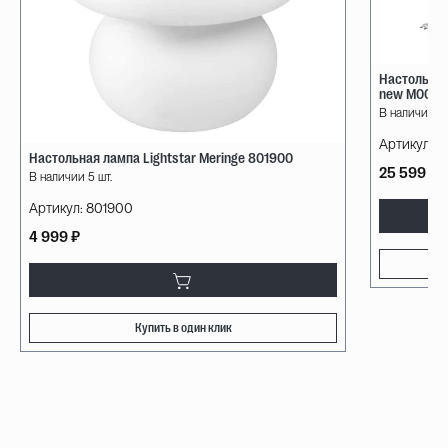
Настольная
new М0070
В наличии 3 
Артикул:
32
Настольная лампа Lightstar Meringe 801900
25 599 ₽
В наличии 5 шт.
Артикул:
801900
4 999 ₽
Купить в один клик