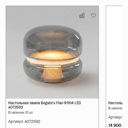
Настольная лампа Bogate's Flan 91104 LED
Настольная
a072592
В наличии 10
В наличии 10 шт.
Артикул:
08
Артикул:
a072592
14 900 ₽