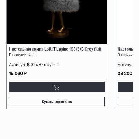
Настольная лампа Loft IT Lapine 10315/B Grey fluff
Настольная
В наличии 14 шт.
В наличии 7 
Артикул:
10315/B Grey fluff
Артикул:
N
15 060 ₽
38 200 ₽
Купить в один клик